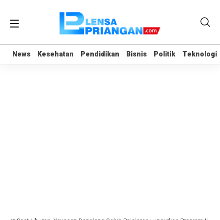
News
News
Kesehatan
Kesehatan
Pendidikan
Pendidikan
Bisnis
Bisnis
Politik
Politik
Teknologi
Teknologi