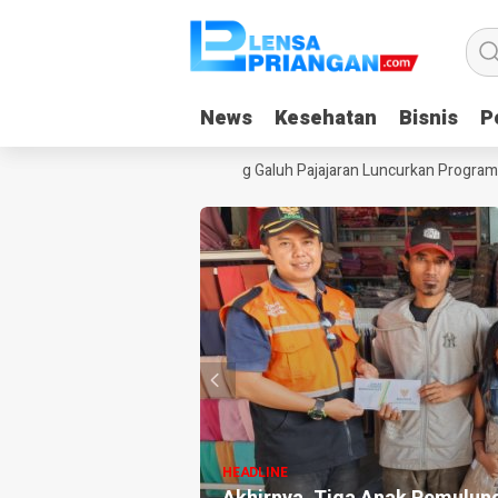
News
News
Kesehatan
Kesehatan
Bisnis
Bisnis
Po
Po
aat Liburan, Yayasan Dangiang Galuh Pajajaran Luncurkan Program ULA
HEADLINE