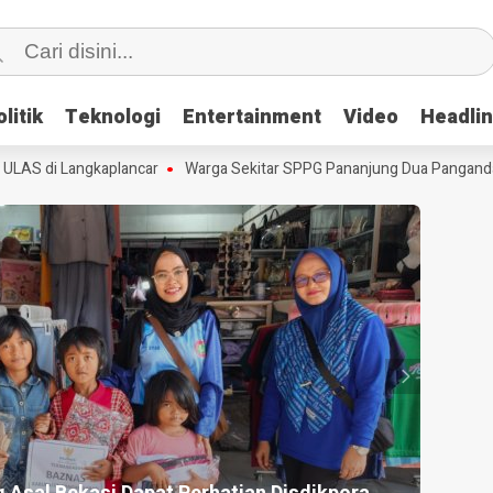
litik
litik
Teknologi
Teknologi
Entertainment
Entertainment
Video
Video
Headli
Headli
S di Langkaplancar
Warga Sekitar SPPG Pananjung Dua Pangandaran
HEADLI