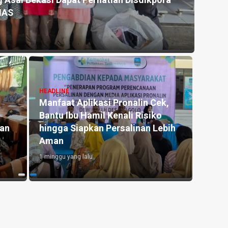
 Asal Bekasi Dapat Perhatian Disdikpora
Kemar
NAS
untu
2 hari y
HEADLINE
Manfaat Aplikasi Pronalin Cek,
HEADLI
Bantu Ibu Hamil Kenali Risiko
Penge
kan
hingga Siapkan Persalinan Lebih
Kedu
Aman
Lahan
1 minggu yang lalu
2 hari y