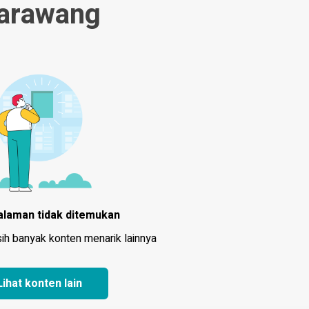
arawang
alaman tidak ditemukan
sih banyak konten menarik lainnya
Lihat konten lain