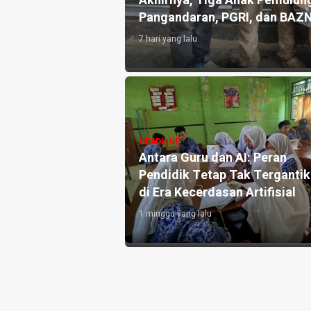
an 10.000 Liter Air
Akhirnya, Tiga Anak Pemulung
Pangandaran, PGRI, dan BAZ
7 hari yang lalu
angandaran
HEADLINE
e-3, Perkuat
Antara Guru dan AI: Peran
h dan Targetkan
Pendidik Tetap Tak Terganti
di Era Kecerdasan Artifisial
1 minggu yang lalu