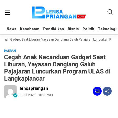
News
News
Kesehatan
Kesehatan
Pendidikan
Pendidikan
Bisnis
Bisnis
Politik
Politik
Teknologi
Teknologi
uan Gadget Saat Liburan, Yayasan Dangiang Galuh Pajajaran Luncurkan Program
DAERAH
Cegah Anak Kecanduan Gadget Saat
Liburan, Yayasan Dangiang Galuh
Pajajaran Luncurkan Program ULAS di
Langkaplancar
lensapriangan
1 Jul 2026 - 18:18 WIB