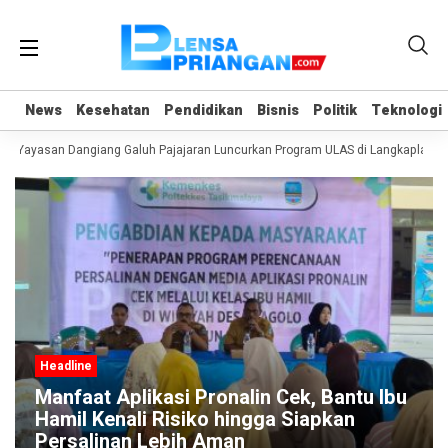
News
News
Kesehatan
Kesehatan
Pendidikan
Pendidikan
Bisnis
Bisnis
Politik
Politik
Teknologi
Teknologi
, Yayasan Dangiang Galuh Pajajaran Luncurkan Program ULAS di Langkaplancar
Headline
Manfaat Aplikasi Pronalin Cek, Bantu Ibu
Hamil Kenali Risiko hingga Siapkan
Persalinan Lebih Aman