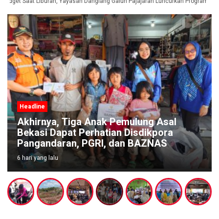
adget Saat Liburan, Yayasan Dangiang Galuh Pajajaran Luncurkan Program ULA
Headline
Akhirnya, Tiga Anak Pemulung Asal
Bekasi Dapat Perhatian Disdikpora
Pangandaran, PGRI, dan BAZNAS
6 hari yang lalu