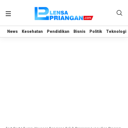
News
News
Kesehatan
Kesehatan
Pendidikan
Pendidikan
Bisnis
Bisnis
Politik
Politik
Teknologi
Teknologi