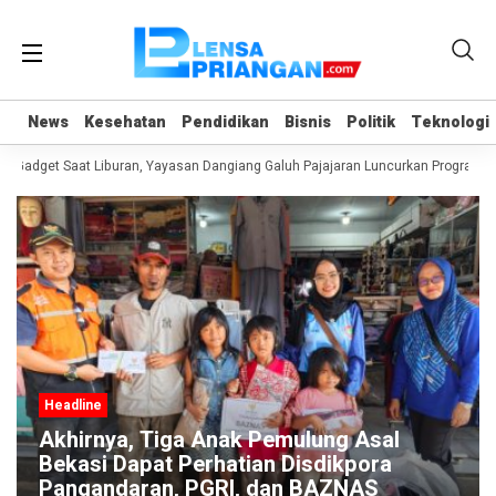
News
News
Kesehatan
Kesehatan
Pendidikan
Pendidikan
Bisnis
Bisnis
Politik
Politik
Teknologi
Teknologi
Gadget Saat Liburan, Yayasan Dangiang Galuh Pajajaran Luncurkan Program UL
Headline
Akhirnya, Tiga Anak Pemulung Asal
Bekasi Dapat Perhatian Disdikpora
Pangandaran, PGRI, dan BAZNAS