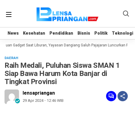
News
News
Kesehatan
Kesehatan
Pendidikan
Pendidikan
Bisnis
Bisnis
Politik
Politik
Teknologi
Teknologi
uan Gadget Saat Liburan, Yayasan Dangiang Galuh Pajajaran Luncurkan Progra
DAERAH
Raih Medali, Puluhan Siswa SMAN 1
Siap Bawa Harum Kota Banjar di
Tingkat Provinsi
lensapriangan
29 Apr 2024 - 12:46 WIB