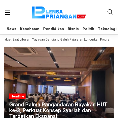
News
News
Kesehatan
Kesehatan
Pendidikan
Pendidikan
Bisnis
Bisnis
Politik
Politik
Teknologi
Teknologi
adget Saat Liburan, Yayasan Dangiang Galuh Pajajaran Luncurkan Program ULA
Headline
Grand Palma Pangandaran Rayakan HUT
ke-3, Perkuat Konsep Syariah dan
Targetkan Ekspansi