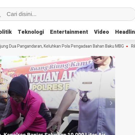
litik
litik
Teknologi
Teknologi
Entertainment
Entertainment
Video
Video
Headli
Headli
g Dua Pangandaran, Keluhkan Pola Pengadaan Bahan Baku MBG
Ribua
HEADLI