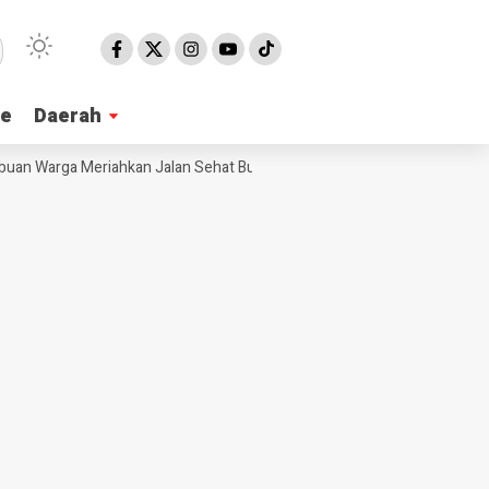
ne
ne
Daerah
Daerah
n Warga Meriahkan Jalan Sehat Bulan Bung Karno 2026 di Pangandaran, E
NE