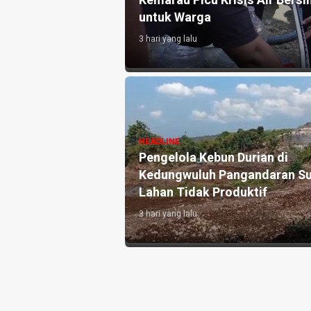
atian Disdikpora
Kemarau Picu Krisis Air Bersih
untuk Warga
3 hari yang lalu
si Pronalin Cek,
HEADLINE
 Kenali Risiko
Pengelola Kebun Durian di
 Persalinan Lebih
Kedungwuluh Pangandaran Su
Lahan Tidak Produktif ‎
3 hari yang lalu