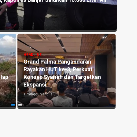
, Kapolres Banjar Salurkan 10.000 Liter Air
Akhir
Pang
1 mingg
HEADLINE
Grand Palma Pangandaran
HEADLI
Rayakan HUT ke-3, Perkuat
Antar
lap
Konsep Syariah dan Targetkan
Pendi
Ekspansi
di Er
1 minggu yang lalu
1 mingg