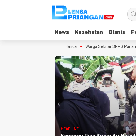
News
News
Kesehatan
Kesehatan
Bisnis
Bisnis
Po
Po
urkan Program ULAS di Langkaplancar
Warga Sekitar SPPG Pananjun
HEADLINE