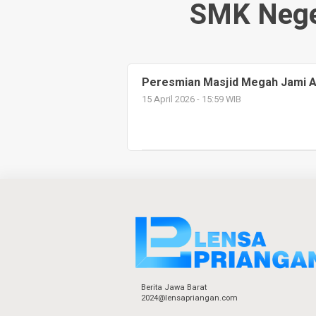
SMK Nege
Peresmian Masjid Megah Jami A
15 April 2026 - 15:59 WIB
Berita Jawa Barat
2024@lensapriangan.com