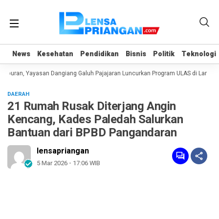
News
News
Kesehatan
Kesehatan
Pendidikan
Pendidikan
Bisnis
Bisnis
Politik
Politik
Teknologi
Teknologi
iburan, Yayasan Dangiang Galuh Pajajaran Luncurkan Program ULAS di Langkap
DAERAH
21 Rumah Rusak Diterjang Angin
Kencang, Kades Paledah Salurkan
Bantuan dari BPBD Pangandaran
lensapriangan
5 Mar 2026 - 17:06 WIB