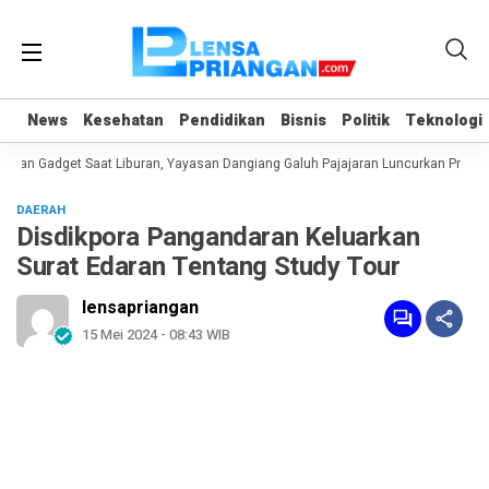
News
News
Kesehatan
Kesehatan
Pendidikan
Pendidikan
Bisnis
Bisnis
Politik
Politik
Teknologi
Teknologi
an Gadget Saat Liburan, Yayasan Dangiang Galuh Pajajaran Luncurkan Program
DAERAH
Disdikpora Pangandaran Keluarkan
Surat Edaran Tentang Study Tour
lensapriangan
15 Mei 2024 - 08:43 WIB