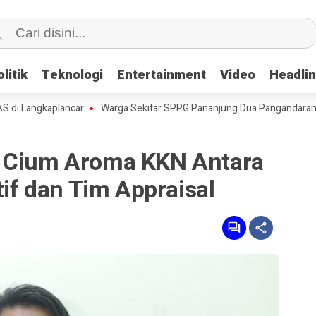
litik
litik
Teknologi
Teknologi
Entertainment
Entertainment
Video
Video
Headli
Headli
ngkaplancar
Warga Sekitar SPPG Pananjung Dua Pangandaran, Keluh
r Cium Aroma KKN Antara
tif dan Tim Appraisal