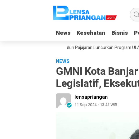
News
News
Kesehatan
Kesehatan
Bisnis
Bisnis
Po
Po
uran, Yayasan Dangiang Galuh Pajajaran Luncurkan Program ULAS di La
NEWS
GMNI Kota Banja
Legislatif, Ekseku
lensapriangan
11 Sep 2024 - 13:41 WIB