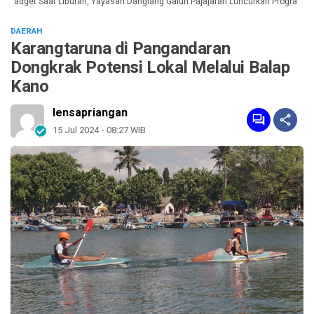
adget Saat Liburan, Yayasan Dangiang Galuh Pajajaran Luncurkan Program ULA
DAERAH
Karangtaruna di Pangandaran
Dongkrak Potensi Lokal Melalui Balap
Kano
lensapriangan
15 Jul 2024 - 08:27 WIB