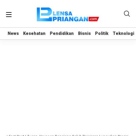
News
News
Kesehatan
Kesehatan
Pendidikan
Pendidikan
Bisnis
Bisnis
Politik
Politik
Teknologi
Teknologi