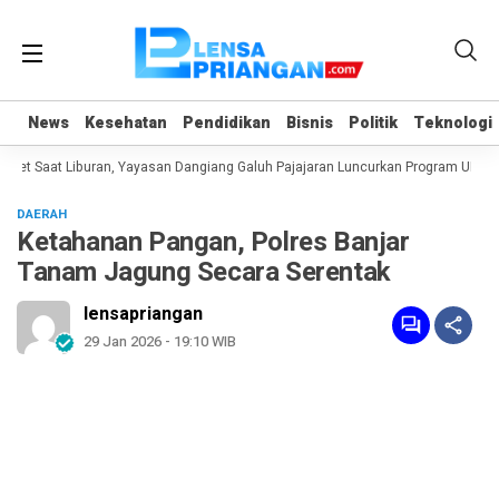
News
News
Kesehatan
Kesehatan
Pendidikan
Pendidikan
Bisnis
Bisnis
Politik
Politik
Teknologi
Teknologi
t Saat Liburan, Yayasan Dangiang Galuh Pajajaran Luncurkan Program ULAS di
DAERAH
Ketahanan Pangan, Polres Banjar
Tanam Jagung Secara Serentak
lensapriangan
29 Jan 2026 - 19:10 WIB