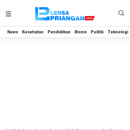
News
News
Kesehatan
Kesehatan
Pendidikan
Pendidikan
Bisnis
Bisnis
Politik
Politik
Teknologi
Teknologi