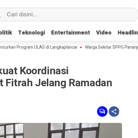
litik
litik
Teknologi
Teknologi
Entertainment
Entertainment
Video
Video
Headli
Headli
 Program ULAS di Langkaplancar
Warga Sekitar SPPG Pananjung Dua
uat Koordinasi
t Fitrah Jelang Ramadan