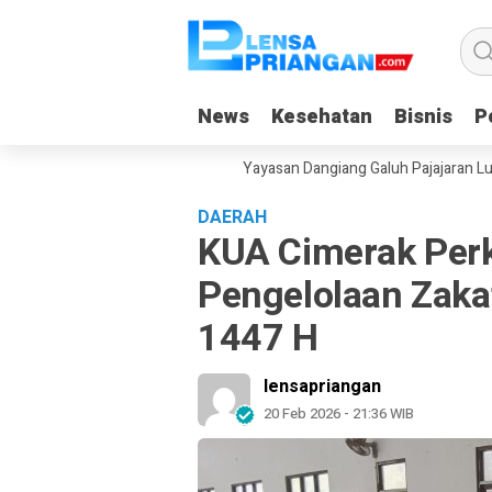
News
News
Kesehatan
Kesehatan
Bisnis
Bisnis
Po
Po
duan Gadget Saat Liburan, Yayasan Dangiang Galuh Pajajaran Luncurkan
DAERAH
KUA Cimerak Perk
Pengelolaan Zaka
1447 H
lensapriangan
20 Feb 2026 - 21:36 WIB