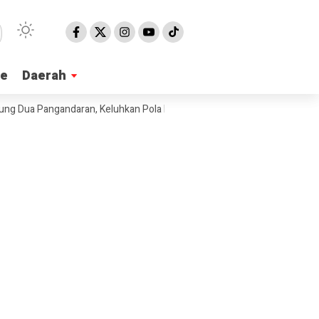
ne
ne
Daerah
Daerah
 Pangandaran, Keluhkan Pola Pengadaan Bahan Baku MBG
Ribuan War