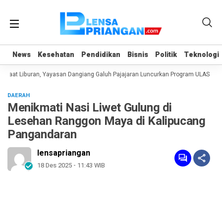
News
News
Kesehatan
Kesehatan
Pendidikan
Pendidikan
Bisnis
Bisnis
Politik
Politik
Teknologi
Teknologi
aat Liburan, Yayasan Dangiang Galuh Pajajaran Luncurkan Program ULAS di La
DAERAH
Menikmati Nasi Liwet Gulung di
Lesehan Ranggon Maya di Kalipucang
Pangandaran
lensapriangan
18 Des 2025 - 11:43 WIB