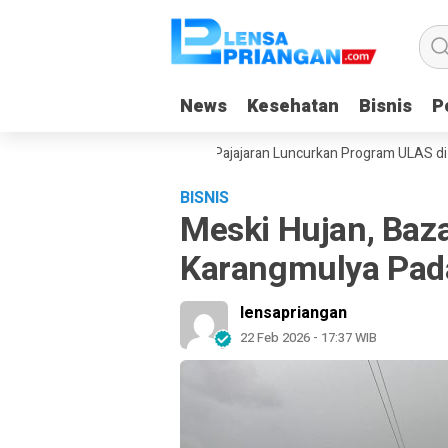
News
News
Kesehatan
Kesehatan
Bisnis
Bisnis
Po
Po
n, Yayasan Dangiang Galuh Pajajaran Luncurkan Program ULAS di Langka
BISNIS
Meski Hujan, Baz
Karangmulya Pada
lensapriangan
22 Feb 2026 - 17:37 WIB