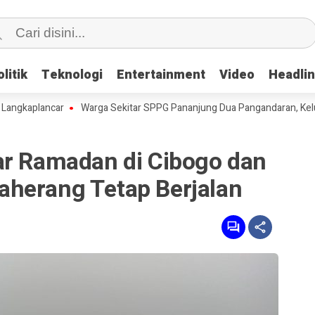
litik
litik
Teknologi
Teknologi
Entertainment
Entertainment
Video
Video
Headli
Headli
plancar
Warga Sekitar SPPG Pananjung Dua Pangandaran, Keluhkan
ar Ramadan di Cibogo dan
herang Tetap Berjalan