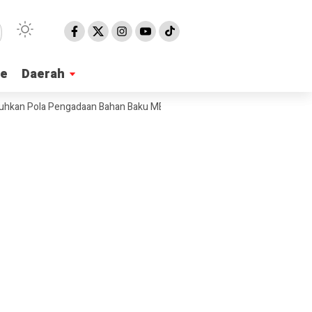
ne
ne
Daerah
Daerah
 Pola Pengadaan Bahan Baku MBG
Ribuan Warga Meriahkan Jalan Sehat