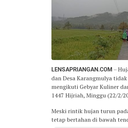
LENSAPRIANGAN.COM
– Huj
dan Desa Karangmulya tida
mengikuti Gebyar Kuliner da
1447 Hijriah, Minggu (22/2/2
Meski rintik hujan turun pa
tetap bertahan di bawah tend