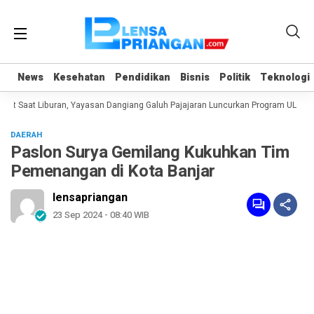
News
News
Kesehatan
Kesehatan
Pendidikan
Pendidikan
Bisnis
Bisnis
Politik
Politik
Teknologi
Teknologi
 Saat Liburan, Yayasan Dangiang Galuh Pajajaran Luncurkan Program ULAS di 
DAERAH
Paslon Surya Gemilang Kukuhkan Tim
Pemenangan di Kota Banjar
lensapriangan
23 Sep 2024 - 08:40 WIB