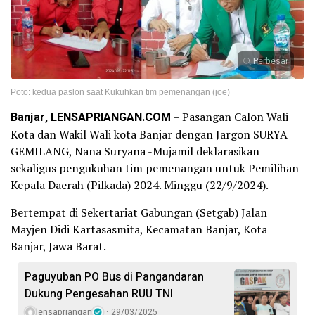
Perbesar
Poto: kedua paslon saat Kukuhkan tim pemenangan (joe)
Banjar, LENSAPRIANGAN.COM
– Pasangan Calon Wali
Kota dan Wakil Wali kota Banjar dengan Jargon SURYA
GEMILANG, Nana Suryana -Mujamil deklarasikan
sekaligus pengukuhan tim pemenangan untuk Pemilihan
Kepala Daerah (Pilkada) 2024. Minggu (22/9/2024).
Bertempat di Sekertariat Gabungan (Setgab) Jalan
Mayjen Didi Kartasasmita, Kecamatan Banjar, Kota
Banjar, Jawa Barat.
Paguyuban PO Bus di Pangandaran
Dukung Pengesahan RUU TNI
lensapriangan
29/03/2025