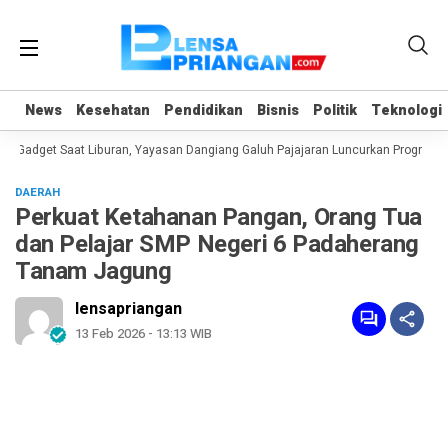
News
News
Kesehatan
Kesehatan
Pendidikan
Pendidikan
Bisnis
Bisnis
Politik
Politik
Teknologi
Teknologi
Gadget Saat Liburan, Yayasan Dangiang Galuh Pajajaran Luncurkan Program UL
DAERAH
Perkuat Ketahanan Pangan, Orang Tua
dan Pelajar SMP Negeri 6 Padaherang
Tanam Jagung
lensapriangan
13 Feb 2026 - 13:13 WIB