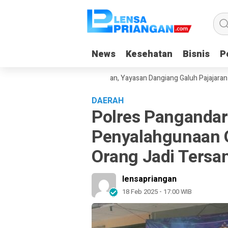
News
News
Kesehatan
Kesehatan
Bisnis
Bisnis
Po
Po
anduan Gadget Saat Liburan, Yayasan Dangiang Galuh Pajajaran Luncur
DAERAH
Polres Panganda
Penyalahgunaan O
Orang Jadi Tersa
lensapriangan
18 Feb 2025 - 17:00 WIB