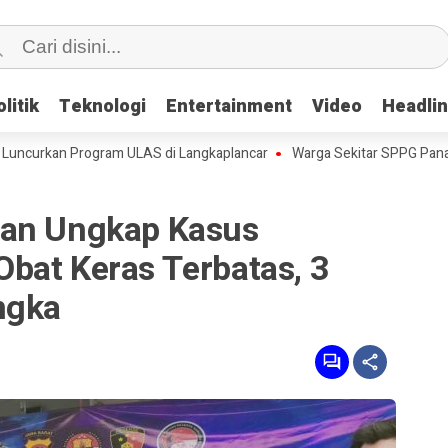
litik
litik
Teknologi
Teknologi
Entertainment
Entertainment
Video
Video
Headli
Headli
kan Program ULAS di Langkaplancar
Warga Sekitar SPPG Pananjung 
ran Ungkap Kasus
bat Keras Terbatas, 3
ngka