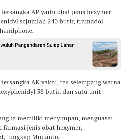
i tersangka AP yaitu obat jenis hexymer
henidyl sejumlah 240 butir, tramadol
u handphone.
gwuluh Pangandaran Sulap Lahan
i tersangka AK yakni, tas selempang warna
hexyphenidyl 38 butir, dan satu unit
sangka memiliki menyimpan, menguasai
 farmasi jenis obat hexymer,
l,” ungkap Mujianto.