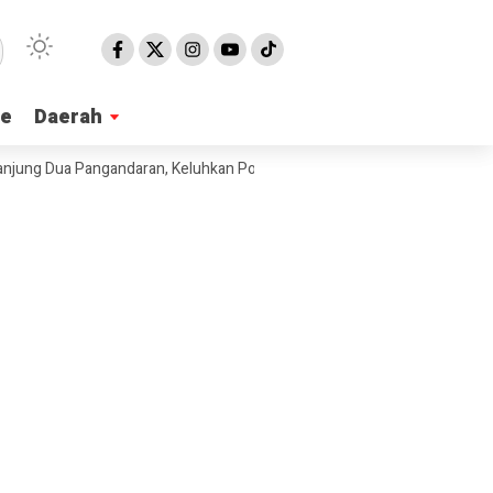
ne
ne
Daerah
Daerah
Dua Pangandaran, Keluhkan Pola Pengadaan Bahan Baku MBG
Ribuan 