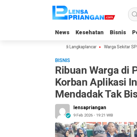
News
News
Kesehatan
Kesehatan
Bisnis
Bisnis
Po
Po
 Luncurkan Program ULAS di Langkaplancar
Warga Sekitar SPPG Pana
BISNIS
Ribuan Warga di 
Korban Aplikasi I
Mendadak Tak Bis
lensapriangan
9 Feb 2026 - 19:21 WIB