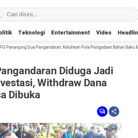
litik
litik
Teknologi
Teknologi
Entertainment
Entertainment
Video
Video
Headli
Headli
njung Dua Pangandaran, Keluhkan Pola Pengadaan Bahan Baku MBG
Pangandaran Diduga Jadi
nvestasi, Withdraw Dana
a Dibuka