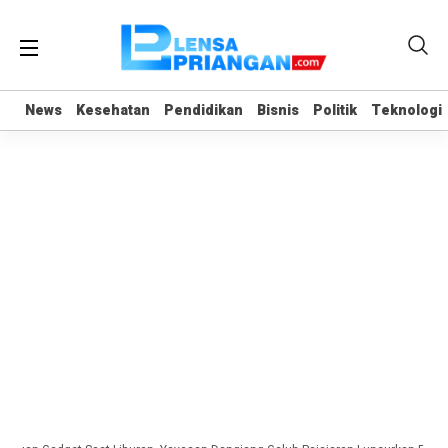
News
News
Kesehatan
Kesehatan
Pendidikan
Pendidikan
Bisnis
Bisnis
Politik
Politik
Teknologi
Teknologi