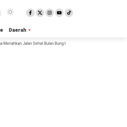
ne
ne
Daerah
Daerah
an Jalan Sehat Bulan Bung Karno 2026 di Pangandaran, Edukasi Pancasi