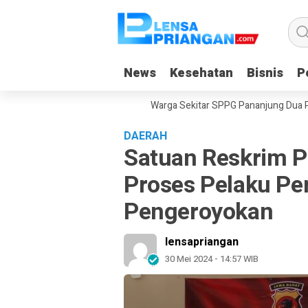
News
News
Kesehatan
Kesehatan
Bisnis
Bisnis
Po
Po
ULAS di Langkaplancar
Warga Sekitar SPPG Pananjung Dua Panganda
DAERAH
Satuan Reskrim P
Proses Pelaku Pe
Pengeroyokan
lensapriangan
30 Mei 2024 - 14:57 WIB