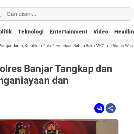
litik
litik
Teknologi
Teknologi
Entertainment
Entertainment
Video
Video
Headli
Headli
ran, Keluhkan Pola Pengadaan Bahan Baku MBG
Ribuan Warga Meriahk
olres Banjar Tangkap dan
nganiayaan dan