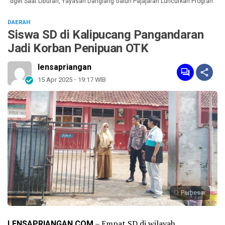
dget Saat Liburan, Yayasan Dangiang Galuh Pajajaran Luncurkan Program ULAS
DAERAH
Siswa SD di Kalipucang Pangandaran
Jadi Korban Penipuan OTK
lensapriangan
15 Apr 2025 - 19:17 WIB
Perbesar
LENSAPRIANGAN.COM
– Empat SD di wilayah