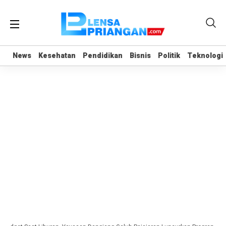
News
News
Kesehatan
Kesehatan
Pendidikan
Pendidikan
Bisnis
Bisnis
Politik
Politik
Teknologi
Teknologi