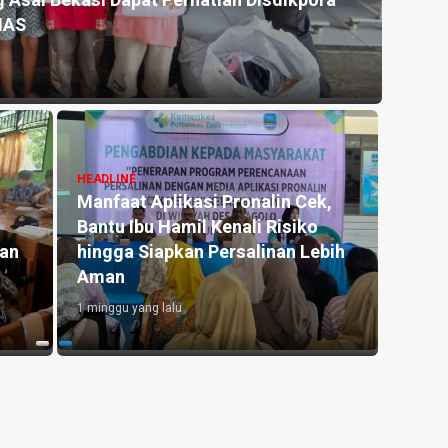
, Kapolres Banjar Salurkan 10.000 Liter Air
Akhir
Pang
7 hari y
HEADLINE
Grand Palma Pangandaran
HEADLI
Rayakan HUT ke-3, Perkuat
Antar
lap
Konsep Syariah dan Targetkan
Pendi
Ekspansi
di Er
7 hari yang lalu
1 mingg