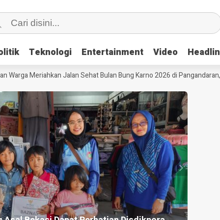
litik
litik
Teknologi
Teknologi
Entertainment
Entertainment
Video
Video
Headli
Headli
arga Meriahkan Jalan Sehat Bulan Bung Karno 2026 di Pangandaran, Eduk
HEADLI