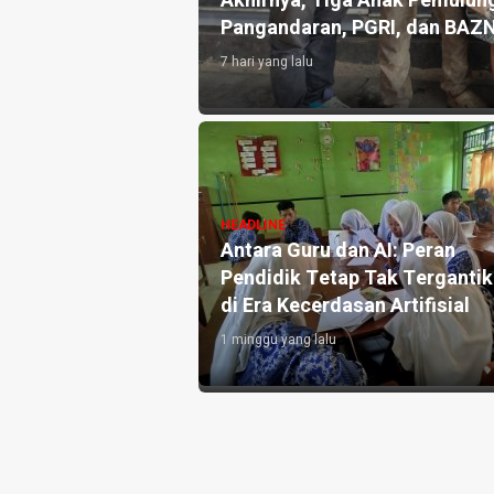
atian Disdikpora
Kemarau Picu Krisis Air Bersih
untuk Warga
2 hari yang lalu
si Pronalin Cek,
HEADLINE
 Kenali Risiko
Pengelola Kebun Durian di
 Persalinan Lebih
Kedungwuluh Pangandaran Su
Lahan Tidak Produktif ‎
2 hari yang lalu