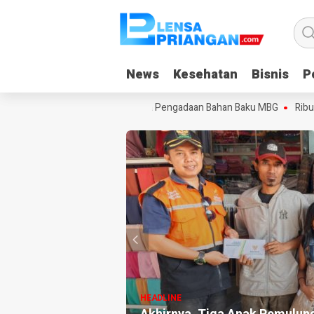
News
News
Kesehatan
Kesehatan
Bisnis
Bisnis
Po
Po
ua Pangandaran, Keluhkan Pola Pengadaan Bahan Baku MBG
Ribuan W
HEADLINE