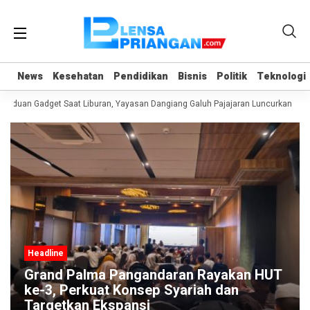
News
News
Kesehatan
Kesehatan
Pendidikan
Pendidikan
Bisnis
Bisnis
Politik
Politik
Teknologi
Teknologi
nduan Gadget Saat Liburan, Yayasan Dangiang Galuh Pajajaran Luncurkan Prog
Headline
Grand Palma Pangandaran Rayakan HUT
ke-3, Perkuat Konsep Syariah dan
Targetkan Ekspansi