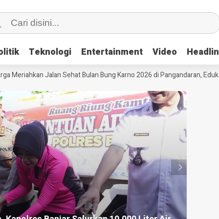
litik
litik
Teknologi
Teknologi
Entertainment
Entertainment
Video
Video
Headli
Headli
Meriahkan Jalan Sehat Bulan Bung Karno 2026 di Pangandaran, Edukasi P
HEADLI