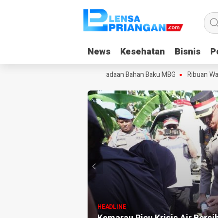
News
News
Kesehatan
Kesehatan
Bisnis
Bisnis
Po
Po
ngandaran, Keluhkan Pola Pengadaan Bahan Baku MBG
Ribuan Warga 
HEADLINE