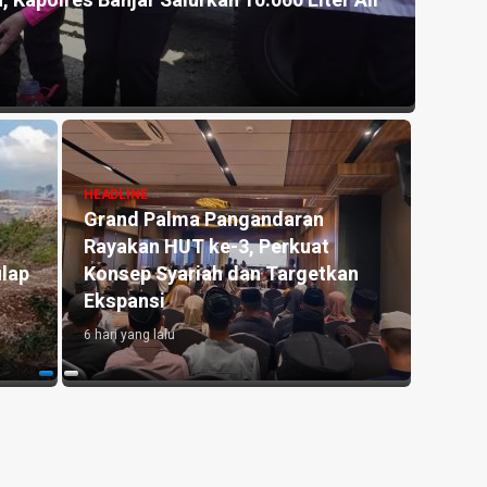
, Kapolres Banjar Salurkan 10.000 Liter Air
Akhir
Pang
6 hari y
HEADLINE
Grand Palma Pangandaran
HEADLI
Rayakan HUT ke-3, Perkuat
Antar
lap
Konsep Syariah dan Targetkan
Pendi
Ekspansi
di Er
6 hari yang lalu
1 mingg