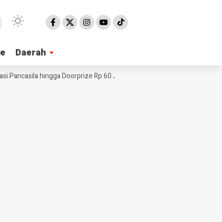
ne
ne
Daerah
Daerah
ancasila hingga Doorprize Rp 60 Juta
Big Mike Fighting Series Gunc
NE