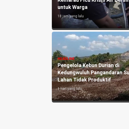
atian Disdikpora
Kemarau Picu Krisis Air Bersih
untuk Warga
18 jam yang lalu
si Pronalin Cek,
HEADLINE
 Kenali Risiko
Pengelola Kebun Durian di
 Persalinan Lebih
Kedungwuluh Pangandaran Su
Lahan Tidak Produktif ‎
1 hari yang lalu