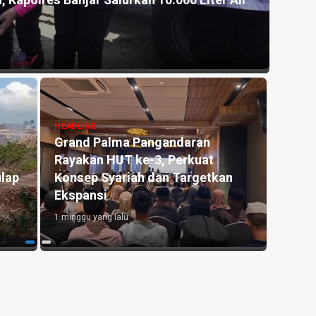
, Kapolres Banjar Salurkan 10.000 Liter Air
Akhir
Pang
1 mingg
HEADLINE
Grand Palma Pangandaran
HEADLI
Rayakan HUT ke-3, Perkuat
Antar
lap
Konsep Syariah dan Targetkan
Pendi
Ekspansi
di Er
1 minggu yang lalu
1 mingg