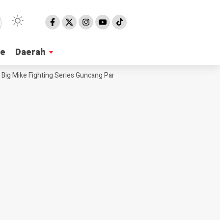
ne
ne
Daerah
Daerah
 Mike Fighting Series Guncang Pangandaran, Ajang Tinju Siap Lahirkan 
NE