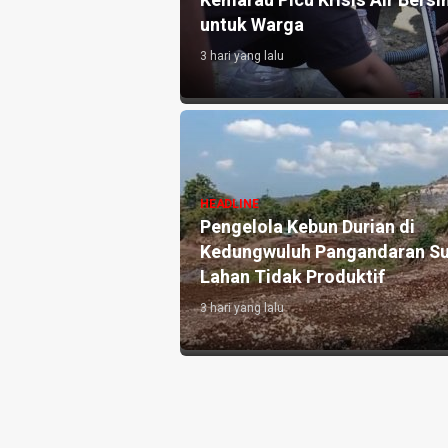
atian Disdikpora
Kemarau Picu Krisis Air Bersih
untuk Warga
3 hari yang lalu
si Pronalin Cek,
HEADLINE
 Kenali Risiko
Pengelola Kebun Durian di
 Persalinan Lebih
Kedungwuluh Pangandaran Su
Lahan Tidak Produktif ‎
3 hari yang lalu