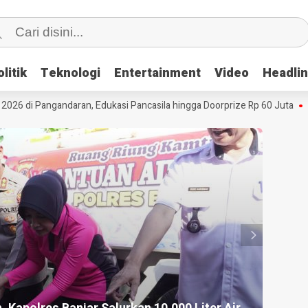
litik
litik
Teknologi
Teknologi
Entertainment
Entertainment
Video
Video
Headli
Headli
 di Pangandaran, Edukasi Pancasila hingga Doorprize Rp 60 Juta
Big
HEADLI