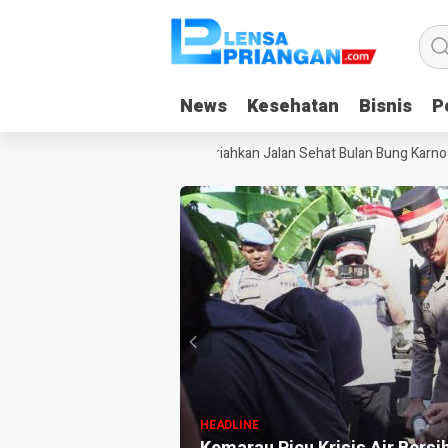
News
News
Kesehatan
Kesehatan
Bisnis
Bisnis
Po
Po
 Baku MBG
Ribuan Warga Meriahkan Jalan Sehat Bulan Bung Karno 2026
HEADLINE