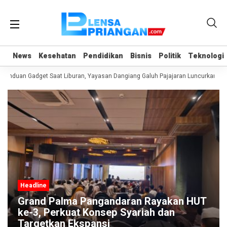
News
News
Kesehatan
Kesehatan
Pendidikan
Pendidikan
Bisnis
Bisnis
Politik
Politik
Teknologi
Teknologi
anduan Gadget Saat Liburan, Yayasan Dangiang Galuh Pajajaran Luncurkan Pro
Headline
Grand Palma Pangandaran Rayakan HUT
ke-3, Perkuat Konsep Syariah dan
Targetkan Ekspansi