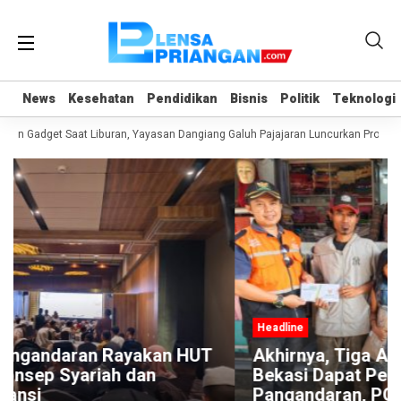
News
News
Kesehatan
Kesehatan
Pendidikan
Pendidikan
Bisnis
Bisnis
Politik
Politik
Teknologi
Teknologi
an Gadget Saat Liburan, Yayasan Dangiang Galuh Pajajaran Luncurkan Program
Headline
T
Akhirnya, Tiga Anak Pemulung Asal
Bekasi Dapat Perhatian Disdikpora
Pangandaran, PGRI, dan BAZNAS