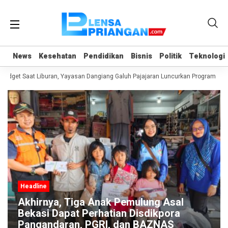
News
News
Kesehatan
Kesehatan
Pendidikan
Pendidikan
Bisnis
Bisnis
Politik
Politik
Teknologi
Teknologi
dget Saat Liburan, Yayasan Dangiang Galuh Pajajaran Luncurkan Program ULAS
Headline
Akhirnya, Tiga Anak Pemulung Asal
Bekasi Dapat Perhatian Disdikpora
Pangandaran, PGRI, dan BAZNAS