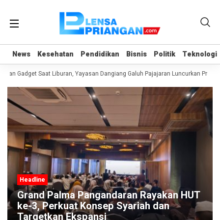
News
News
Kesehatan
Kesehatan
Pendidikan
Pendidikan
Bisnis
Bisnis
Politik
Politik
Teknologi
Teknologi
uan Gadget Saat Liburan, Yayasan Dangiang Galuh Pajajaran Luncurkan Progra
Headline
Grand Palma Pangandaran Rayakan HUT
ke-3, Perkuat Konsep Syariah dan
Targetkan Ekspansi