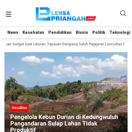
News
News
Kesehatan
Kesehatan
Pendidikan
Pendidikan
Bisnis
Bisnis
Politik
Politik
Teknologi
Teknologi
duan Gadget Saat Liburan, Yayasan Dangiang Galuh Pajajaran Luncurkan Progr
Headline
Pengelola Kebun Durian di Kedungwuluh
Pangandaran Sulap Lahan Tidak
Produktif ‎