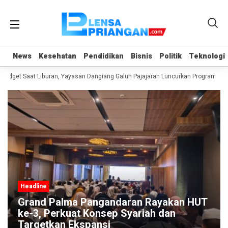
News
News
Kesehatan
Kesehatan
Pendidikan
Pendidikan
Bisnis
Bisnis
Politik
Politik
Teknologi
Teknologi
adget Saat Liburan, Yayasan Dangiang Galuh Pajajaran Luncurkan Program ULA
Headline
Grand Palma Pangandaran Rayakan HUT
ke-3, Perkuat Konsep Syariah dan
Targetkan Ekspansi