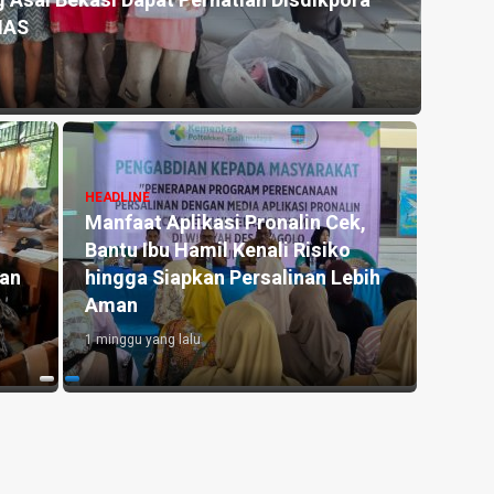
 Asal Bekasi Dapat Perhatian Disdikpora
Kemar
NAS
untu
2 hari y
HEADLINE
Manfaat Aplikasi Pronalin Cek,
HEADLI
Bantu Ibu Hamil Kenali Risiko
Penge
kan
hingga Siapkan Persalinan Lebih
Kedu
Aman
Lahan
1 minggu yang lalu
2 hari y