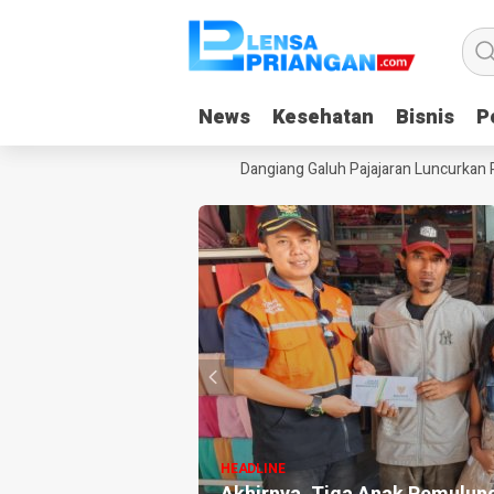
News
News
Kesehatan
Kesehatan
Bisnis
Bisnis
Po
Po
Gadget Saat Liburan, Yayasan Dangiang Galuh Pajajaran Luncurkan Pro
HEADLINE