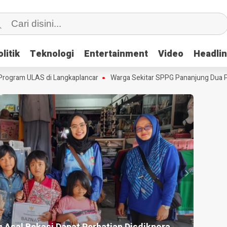
litik
litik
Teknologi
Teknologi
Entertainment
Entertainment
Video
Video
Headli
Headli
gram ULAS di Langkaplancar
Warga Sekitar SPPG Pananjung Dua Pang
HEADLI