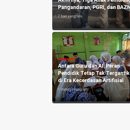
an 10.000 Liter Air
Akhirnya, Tiga Anak Pemulung
Pangandaran, PGRI, dan BAZ
7 hari yang lalu
angandaran
HEADLINE
e-3, Perkuat
Antara Guru dan AI: Peran
h dan Targetkan
Pendidik Tetap Tak Terganti
di Era Kecerdasan Artifisial
1 minggu yang lalu