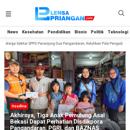
News
News
Kesehatan
Kesehatan
Pendidikan
Pendidikan
Bisnis
Bisnis
Politik
Politik
Teknologi
Teknologi
Warga Sekitar SPPG Pananjung Dua Pangandaran, Keluhkan Pola Pengadaan 
Headline
Akhirnya, Tiga Anak Pemulung Asal
Bekasi Dapat Perhatian Disdikpora
Pangandaran, PGRI, dan BAZNAS