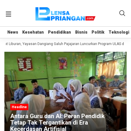
News
News
Kesehatan
Kesehatan
Pendidikan
Pendidikan
Bisnis
Bisnis
Politik
Politik
Teknologi
Teknologi
at Liburan, Yayasan Dangiang Galuh Pajajaran Luncurkan Program ULAS di Lan
Headline
Antara Guru dan AI: Peran Pendidik
Tetap Tak Tergantikan di Era
Kecerdasan Artifisial