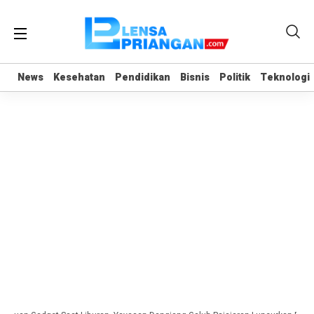
News
News
Kesehatan
Kesehatan
Pendidikan
Pendidikan
Bisnis
Bisnis
Politik
Politik
Teknologi
Teknologi