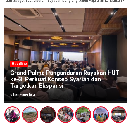
duan Gadget Saat Liburan, Yayasan Dangiang Galuh Pajajaran Luncurkan Progr
Headline
Grand Palma Pangandaran Rayakan HUT
ke-3, Perkuat Konsep Syariah dan
Targetkan Ekspansi
6 hari yang lalu