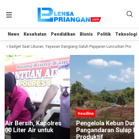
News
News
Kesehatan
Kesehatan
Pendidikan
Pendidikan
Bisnis
Bisnis
Politik
Politik
Teknologi
Teknologi
an Gadget Saat Liburan, Yayasan Dangiang Galuh Pajajaran Luncurkan Program
Headline
s
Pengelola Kebun Durian di Kedungwuluh
Pangandaran Sulap Lahan Tidak
Produktif ‎