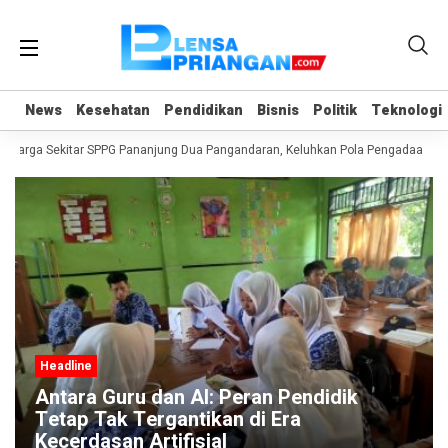
News
News
Kesehatan
Kesehatan
Pendidikan
Pendidikan
Bisnis
Bisnis
Politik
Politik
Teknologi
Teknologi
Warga Sekitar SPPG Pananjung Dua Pangandaran, Keluhkan Pola Pengadaan B
Headline
Antara Guru dan AI: Peran Pendidik
Tetap Tak Tergantikan di Era
Kecerdasan Artifisial