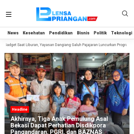
News
News
Kesehatan
Kesehatan
Pendidikan
Pendidikan
Bisnis
Bisnis
Politik
Politik
Teknologi
Teknologi
 Gadget Saat Liburan, Yayasan Dangiang Galuh Pajajaran Luncurkan Program U
Headline
Akhirnya, Tiga Anak Pemulung Asal
Bekasi Dapat Perhatian Disdikpora
Pangandaran, PGRI, dan BAZNAS