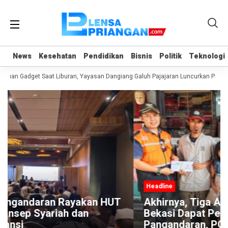
News
News
Kesehatan
Kesehatan
Pendidikan
Pendidikan
Bisnis
Bisnis
Politik
Politik
Teknologi
Teknologi
duan Gadget Saat Liburan, Yayasan Dangiang Galuh Pajajaran Luncurkan Progr
Headline
HUT
Akhirnya, Tiga Anak Pemulung Asal
Bekasi Dapat Perhatian Disdikpora
Pangandaran, PGRI, dan BAZNAS