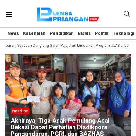
News
News
Kesehatan
Kesehatan
Pendidikan
Pendidikan
Bisnis
Bisnis
Politik
Politik
Teknologi
Teknologi
Liburan, Yayasan Dangiang Galuh Pajajaran Luncurkan Program ULAS di Langka
Headline
Akhirnya, Tiga Anak Pemulung Asal
Bekasi Dapat Perhatian Disdikpora
Pangandaran, PGRI, dan BAZNAS