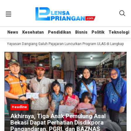
News
News
Kesehatan
Kesehatan
Pendidikan
Pendidikan
Bisnis
Bisnis
Politik
Politik
Teknologi
Teknologi
an, Yayasan Dangiang Galuh Pajajaran Luncurkan Program ULAS di Langkaplanc
Headline
Akhirnya, Tiga Anak Pemulung Asal
Bekasi Dapat Perhatian Disdikpora
Pangandaran, PGRI, dan BAZNAS