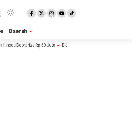
ne
ne
Daerah
Daerah
oorprize Rp 60 Juta
Big Mike Fighting Series Guncang Pangandaran, 