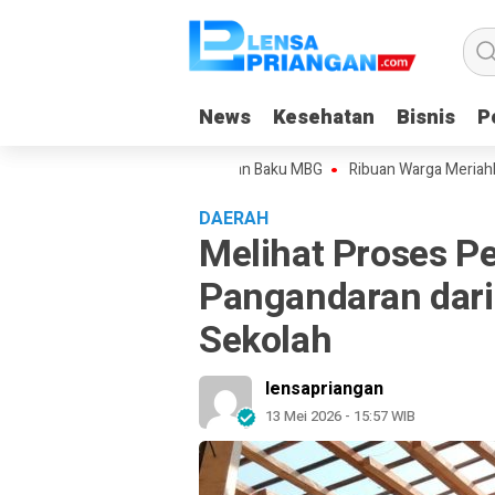
News
News
Kesehatan
Kesehatan
Bisnis
Bisnis
Po
Po
hkan Pola Pengadaan Bahan Baku MBG
Ribuan Warga Meriahkan Jalan S
DAERAH
Melihat Proses P
Pangandaran dari 
Sekolah
lensapriangan
13 Mei 2026 - 15:57 WIB