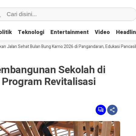
litik
litik
Teknologi
Teknologi
Entertainment
Entertainment
Video
Video
Headli
Headli
ehat Bulan Bung Karno 2026 di Pangandaran, Edukasi Pancasila hingga D
embangunan Sekolah di
Program Revitalisasi