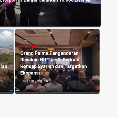
, Kapolres Banjar Salurkan 10.000 Liter Air
Akhir
Pang
1 mingg
HEADLINE
Grand Palma Pangandaran
HEADLI
Rayakan HUT ke-3, Perkuat
Antar
lap
Konsep Syariah dan Targetkan
Pendi
Ekspansi
di Er
1 minggu yang lalu
1 mingg