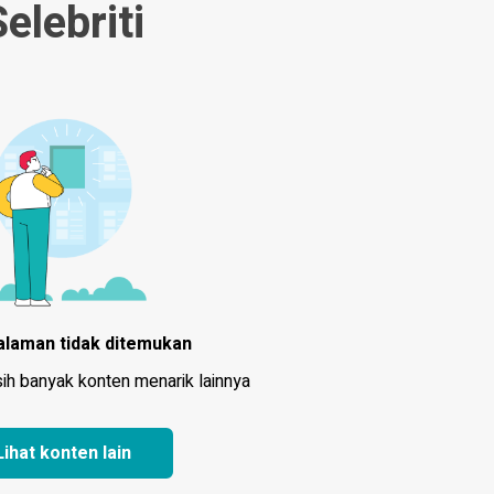
elebriti
alaman tidak ditemukan
sih banyak konten menarik lainnya
Lihat konten lain