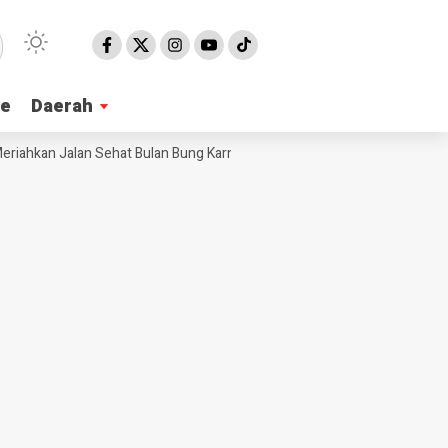
ne
ne
Daerah
Daerah
kan Jalan Sehat Bulan Bung Karno 2026 di Pangandaran, Edukasi Pancasi
NE