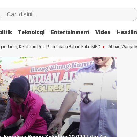
litik
litik
Teknologi
Teknologi
Entertainment
Entertainment
Video
Video
Headli
Headli
aran, Keluhkan Pola Pengadaan Bahan Baku MBG
Ribuan Warga Meriah
HEADLI