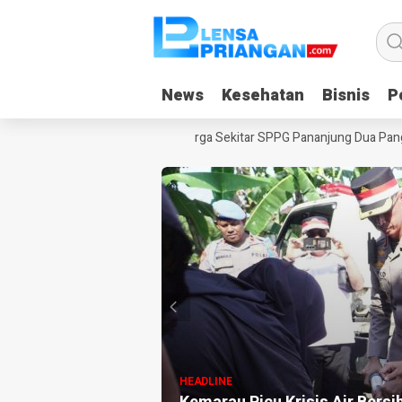
News
News
Kesehatan
Kesehatan
Bisnis
Bisnis
Po
Po
 ULAS di Langkaplancar
Warga Sekitar SPPG Pananjung Dua Pangand
HEADLINE