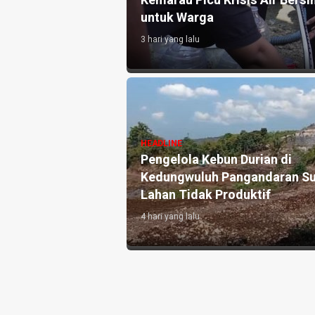
atian Disdikpora
Kemarau Picu Krisis Air Bersih
untuk Warga
3 hari yang lalu
si Pronalin Cek,
HEADLINE
 Kenali Risiko
Pengelola Kebun Durian di
 Persalinan Lebih
Kedungwuluh Pangandaran Su
Lahan Tidak Produktif ‎
4 hari yang lalu