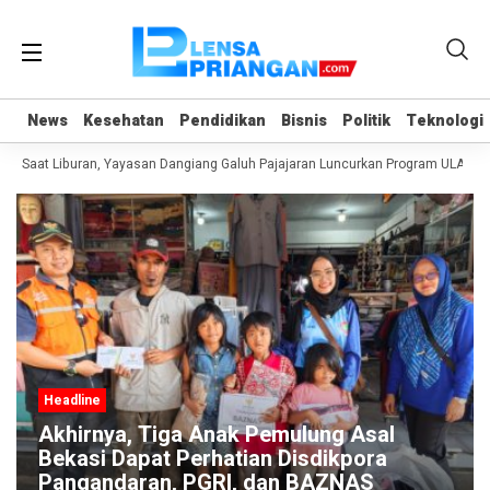
News
News
Kesehatan
Kesehatan
Pendidikan
Pendidikan
Bisnis
Bisnis
Politik
Politik
Teknologi
Teknologi
 Saat Liburan, Yayasan Dangiang Galuh Pajajaran Luncurkan Program ULAS di 
Headline
ulung Asal
Antara Guru dan AI: Peran P
isdikpora
Tetap Tak Tergantikan di Er
 BAZNAS
Kecerdasan Artifisial