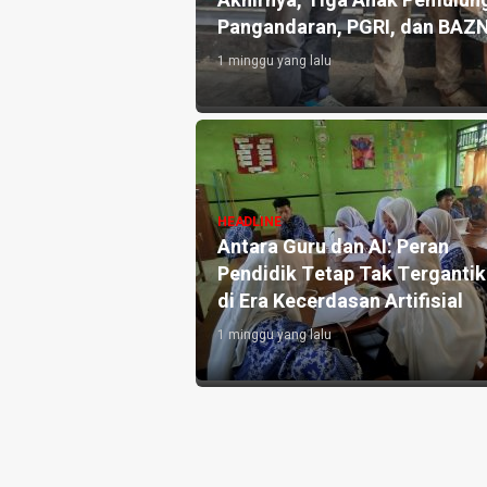
an 10.000 Liter Air
Akhirnya, Tiga Anak Pemulung
Pangandaran, PGRI, dan BAZ
1 minggu yang lalu
angandaran
HEADLINE
e-3, Perkuat
Antara Guru dan AI: Peran
h dan Targetkan
Pendidik Tetap Tak Terganti
di Era Kecerdasan Artifisial
1 minggu yang lalu