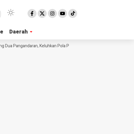
ne
ne
Daerah
Daerah
Dua Pangandaran, Keluhkan Pola Pengadaan Bahan Baku MBG
Ribuan 
NE