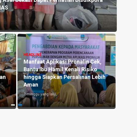
 Asal Bekasi Dapat Perhatian Disdikpora
Kemar
NAS
untu
3 hari y
HEADLINE
Manfaat Aplikasi Pronalin Cek,
HEADLI
Bantu Ibu Hamil Kenali Risiko
Penge
kan
hingga Siapkan Persalinan Lebih
Kedu
Aman
Lahan
2 minggu yang lalu
4 hari y