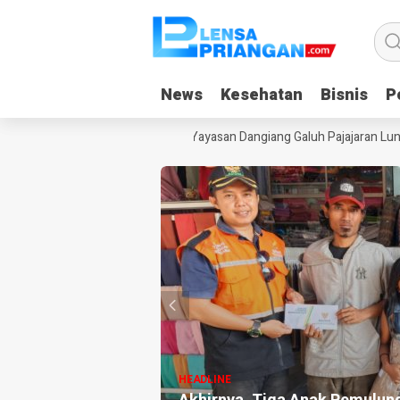
News
News
Kesehatan
Kesehatan
Bisnis
Bisnis
Po
Po
canduan Gadget Saat Liburan, Yayasan Dangiang Galuh Pajajaran Luncu
HEADLINE