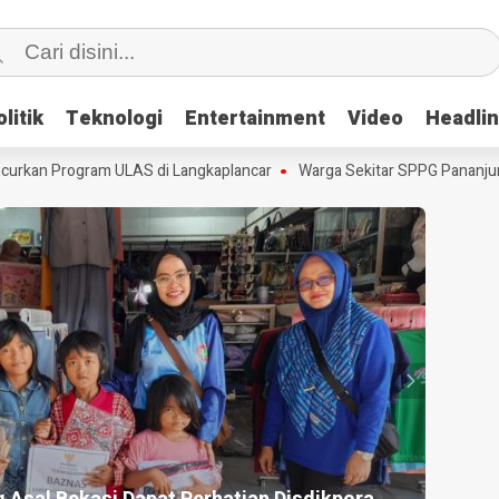
litik
litik
Teknologi
Teknologi
Entertainment
Entertainment
Video
Video
Headli
Headli
rkan Program ULAS di Langkaplancar
Warga Sekitar SPPG Pananjung 
HEADLI