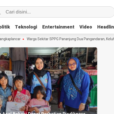
litik
litik
Teknologi
Teknologi
Entertainment
Entertainment
Video
Video
Headli
Headli
kaplancar
Warga Sekitar SPPG Pananjung Dua Pangandaran, Keluhka
HEADLI