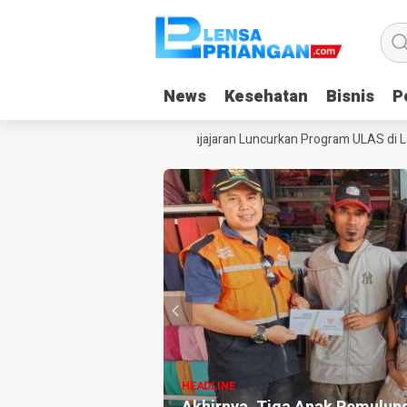
News
News
Kesehatan
Kesehatan
Bisnis
Bisnis
Po
Po
an, Yayasan Dangiang Galuh Pajajaran Luncurkan Program ULAS di Lang
HEADLINE