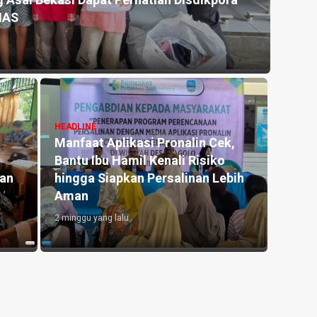
 Asal Bekasi Dapat Perhatian Disdikpora
Kemar
NAS
untu
3 hari y
HEADLINE
Manfaat Aplikasi Pronalin Cek,
HEADLI
Bantu Ibu Hamil Kenali Risiko
Penge
kan
hingga Siapkan Persalinan Lebih
Kedu
Aman
Lahan
2 minggu yang lalu
3 hari y