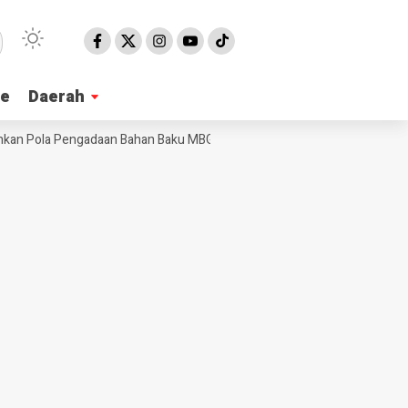
ne
ne
Daerah
Daerah
n Pola Pengadaan Bahan Baku MBG
Ribuan Warga Meriahkan Jalan Seha
NE