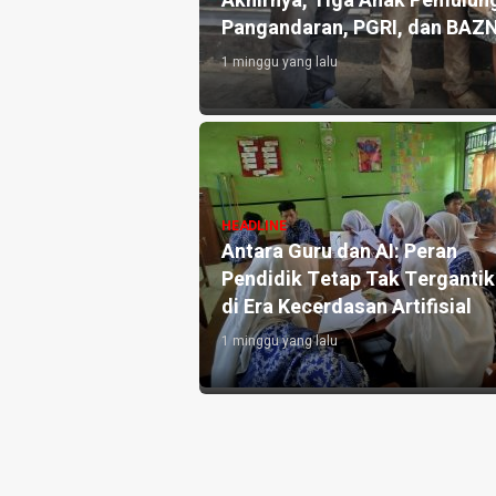
an 10.000 Liter Air
Akhirnya, Tiga Anak Pemulung
Pangandaran, PGRI, dan BAZ
1 minggu yang lalu
angandaran
HEADLINE
e-3, Perkuat
Antara Guru dan AI: Peran
h dan Targetkan
Pendidik Tetap Tak Terganti
di Era Kecerdasan Artifisial
1 minggu yang lalu